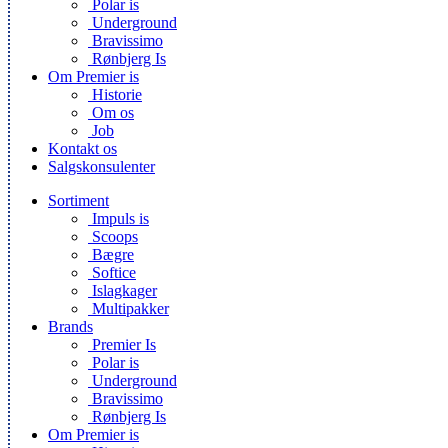
Polar is
Underground
Bravissimo
Rønbjerg Is
Om Premier is
Historie
Om os
Job
Kontakt os
Salgskonsulenter
Sortiment
Impuls is
Scoops
Bægre
Softice
Islagkager
Multipakker
Brands
Premier Is
Polar is
Underground
Bravissimo
Rønbjerg Is
Om Premier is