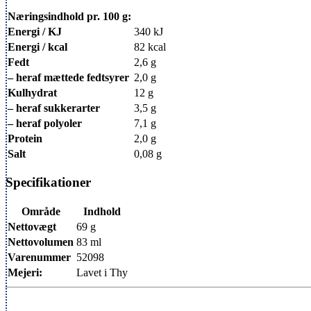
Næringsindhold pr. 100 g:
Energi / KJ
340 kJ
Energi / kcal
82 kcal
Fedt
2,6 g
– heraf mættede fedtsyrer
2,0 g
Kulhydrat
12 g
– heraf sukkerarter
3,5 g
– heraf polyoler
7,1 g
Protein
2,0 g
Salt
0,08 g
Specifikationer
Område
Indhold
Nettovægt
69 g
Nettovolumen
83 ml
Varenummer
52098
Mejeri:
Lavet i Thy