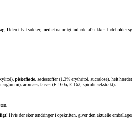
 Uden tilsat sukker, med et naturligt indhold af sukker. Indeholder sø
xylitol),
piskefløde
, sødestoffer (1,3% erythritol, sucralose),
helt hærdet
 guargummi), aromaer, farver (E 160a, E 162, spirulinaekstrakt).
sten.
igt!
Hvis der sker ændringer i opskriften, giver den aktuelle emballag