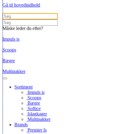
Gå til hovedindhold
Måske leder du efter?
Impuls is
Scoops
Bægre
Multipakker
Sortiment
Impuls is
Scoops
Bægre
Softice
Islagkager
Multipakker
Brands
Premier Is