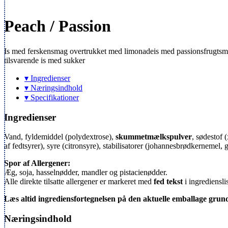
Peach / Passion
Is med ferskensmag overtrukket med limonadeis med passionsfrugtsmag.
tilsvarende is med sukker
▾ Ingredienser
▾ Næringsindhold
▾ Specifikationer
Ingredienser
Vand, fyldemiddel (polydextrose),
skummetmælkspulver
, sødestof (
af fedtsyrer), syre (citronsyre), stabilisatorer (johannesbrødkernemel,
Spor af Allergener:
Æg, soja, hasselnødder, mandler og pistacienødder.
Alle direkte tilsatte allergener er markeret med
fed tekst
i ingrediensli
Læs altid ingrediensfortegnelsen på den aktuelle emballage grund
Næringsindhold