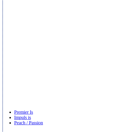
Premier Is
Impuls is
Peach / Passion