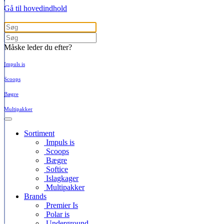
Gå til hovedindhold
Måske leder du efter?
Impuls is
Scoops
Bægre
Multipakker
Sortiment
Impuls is
Scoops
Bægre
Softice
Islagkager
Multipakker
Brands
Premier Is
Polar is
Underground