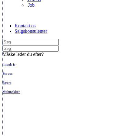
Job
Kontakt os
Salgskonsulenter
Måske leder du efter?
Impuls is
Scoops
Bægre
Multipakker