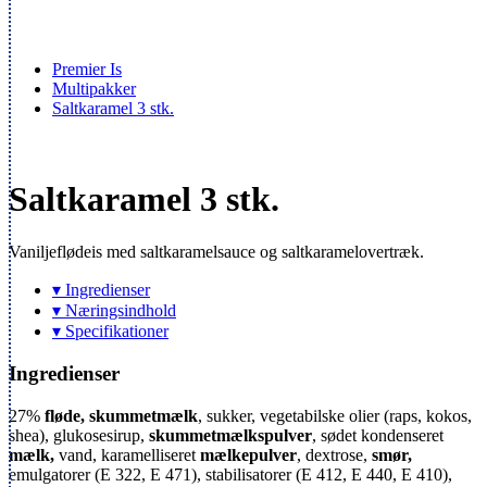
Premier Is
Multipakker
Saltkaramel 3 stk.
Saltkaramel 3 stk.
Vaniljeflødeis med saltkaramelsauce og saltkaramelovertræk.
▾ Ingredienser
▾ Næringsindhold
▾ Specifikationer
Ingredienser
27%
fløde, skummetmælk
, sukker, vegetabilske olier (raps, kokos,
shea), glukosesirup,
skummetmælkspulver
, sødet kondenseret
mælk,
vand, karamelliseret
mælkepulver
, dextrose,
smør,
emulgatorer (E 322, E 471), stabilisatorer (E 412, E 440, E 410),