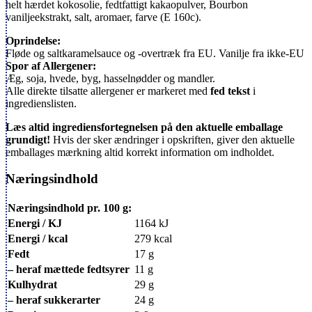
helt hærdet kokosolie, fedtfattigt kakaopulver, Bourbon
vaniljeekstrakt, salt, aromaer, farve (E 160c).
Oprindelse:
Fløde og saltkaramelsauce og -overtræk fra EU. Vanilje fra ikke-EU
Spor af Allergener:
Æg, soja, hvede, byg, hasselnødder og mandler.
Alle direkte tilsatte allergener er markeret med
fed tekst
i
ingredienslisten.
Læs altid ingrediensfortegnelsen på den aktuelle emballage
grundigt!
Hvis der sker ændringer i opskriften, giver den aktuelle
emballages mærkning altid korrekt information om indholdet.
Næringsindhold
Næringsindhold pr. 100 g:
Energi / KJ
1164 kJ
Energi / kcal
279 kcal
Fedt
17 g
– heraf mættede fedtsyrer
11 g
Kulhydrat
29 g
– heraf sukkerarter
24 g