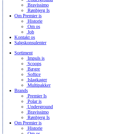
Bravissimo
Rønbjerg Is
Om Premier is
Historie
Om os
Job
Kontakt os
Salgskonsulenter
Sortiment
Impuls is
Scoops
Bægre
Softice
Islagkager
Multipakker
Brands
Premier Is
Polar is
Underground
Bravissimo
Rønbjerg Is
Om Premier is
Historie
Om os