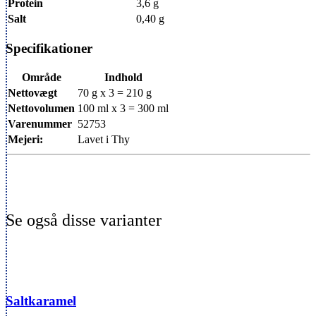
Protein
3,6 g
Salt
0,40 g
Specifikationer
Område
Indhold
Nettovægt
70 g x 3 = 210 g
Nettovolumen
100 ml x 3 = 300 ml
Varenummer
52753
Mejeri:
Lavet i Thy
Saltkaramel