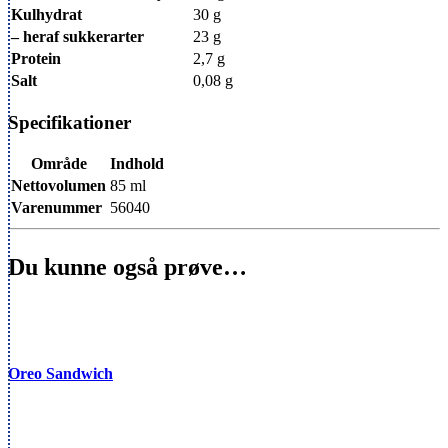
Kulhydrat
30 g
– heraf sukkerarter
23 g
Protein
2,7 g
Salt
0,08 g
Specifikationer
Område
Indhold
Nettovolumen
85 ml
Varenummer
56040
Du kunne også prøve…
Oreo Sandwich