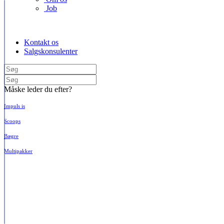
Job
Kontakt os
Salgskonsulenter
Måske leder du efter?
Impuls is
Scoops
Bægre
Multipakker