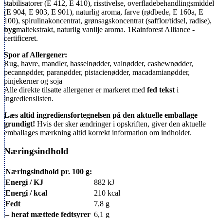
stabilisatorer (E 412, E 410), risstivelse, overfladebehandlingsmiddel
(E 904, E 903, E 901), naturlig aroma, farve (rødbede, E 160a, E
100), spirulinakoncentrat, grønsagskoncentrat (safflor/tidsel, radise),
byg
maltekstrakt, naturlig vanilje aroma.
1
Rainforest Alliance -
certificeret.
Spor af Allergener:
Rug, havre, mandler, hasselnødder, valnødder, cashewnødder,
pecannødder, paranødder, pistacienødder, macadamianødder,
pinjekerner og soja
Alle direkte tilsatte allergener er markeret med
fed tekst
i
ingredienslisten.
Læs altid ingrediensfortegnelsen på den aktuelle emballage
grundigt!
Hvis der sker ændringer i opskriften, giver den aktuelle
emballages mærkning altid korrekt information om indholdet.
Næringsindhold
Næringsindhold pr. 100 g:
Energi / KJ
882 kJ
Energi / kcal
210 kcal
Fedt
7,8 g
– heraf mættede fedtsyrer
6,1 g