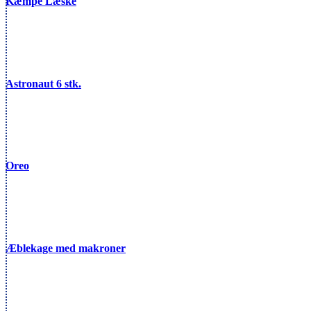
Kæmpe Læske
Astronaut 6 stk.
Oreo
Æblekage med makroner