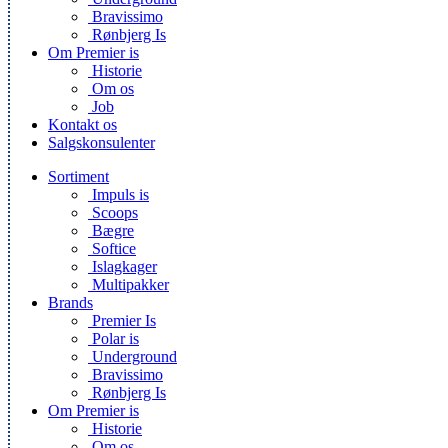
Bravissimo
Rønbjerg Is
Om Premier is
Historie
Om os
Job
Kontakt os
Salgskonsulenter
Sortiment
Impuls is
Scoops
Bægre
Softice
Islagkager
Multipakker
Brands
Premier Is
Polar is
Underground
Bravissimo
Rønbjerg Is
Om Premier is
Historie
Om os