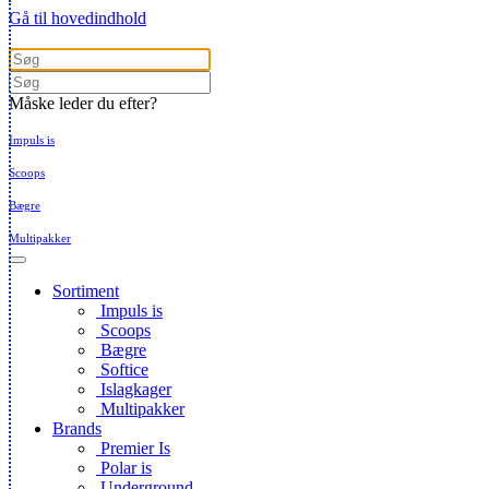
Gå til hovedindhold
Måske leder du efter?
Impuls is
Scoops
Bægre
Multipakker
Sortiment
Impuls is
Scoops
Bægre
Softice
Islagkager
Multipakker
Brands
Premier Is
Polar is
Underground