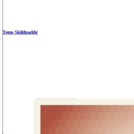
Toms Skildpadde