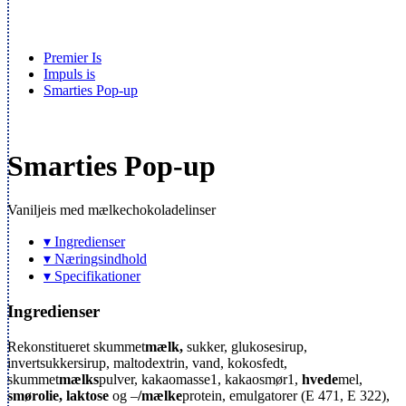
Premier Is
Impuls is
Smarties Pop-up
Smarties Pop-up
Vaniljeis med mælkechokoladelinser
▾ Ingredienser
▾ Næringsindhold
▾ Specifikationer
Ingredienser
Rekonstitueret skummet
mælk,
sukker, glukosesirup,
invertsukkersirup, maltodextrin, vand, kokosfedt,
skummet
mælks
pulver, kakaomasse
1
, kakaosmør
1
,
hvede
mel,
smørolie,
laktose
og –
/mælke
protein, emulgatorer (E 471, E 322),