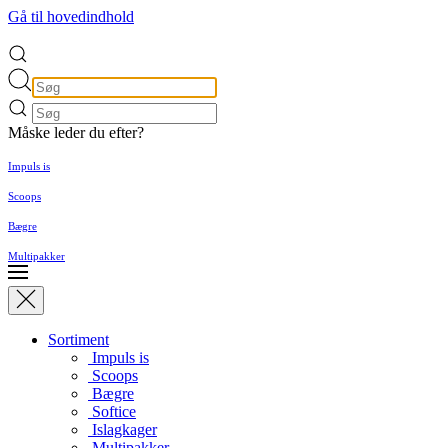
Gå til hovedindhold
Måske leder du efter?
Impuls is
Scoops
Bægre
Multipakker
Sortiment
Impuls is
Scoops
Bægre
Softice
Islagkager
Multipakker