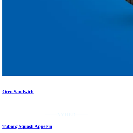
Oreo Sandwich
NYHED
Tuborg Squash Appelsin