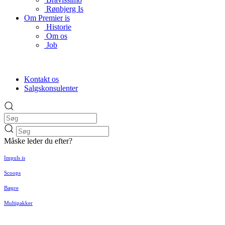
Rønbjerg Is
Om Premier is
Historie
Om os
Job
Kontakt os
Salgskonsulenter
Måske leder du efter?
Impuls is
Scoops
Bægre
Multipakker