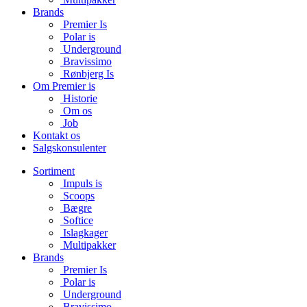
Brands
Premier Is
Polar is
Underground
Bravissimo
Rønbjerg Is
Om Premier is
Historie
Om os
Job
Kontakt os
Salgskonsulenter
Sortiment
Impuls is
Scoops
Bægre
Softice
Islagkager
Multipakker
Brands
Premier Is
Polar is
Underground
Bravissimo