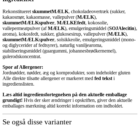
Rekonstitueret
skummetMÆLK
, chokoladeovertræk (sukker,
kakaosmør, kakaomasse, vallepulver (
MÆLK
),
skummetMÆLKspulver
,
MÆLKEfedt
, kokosolie,
vallepermeatpulver (af
MÆLK
), emulgeringsmiddel (
SOJAlecitin
),
aroma), kokosfedt, sukker, glukosesirup, vallepulver (
MÆLK
),
skummetMÆLK
s
pulver
, solsikkeolie, emulgeringsmiddel (mono-
og diglycerider af
fedtsyrer), naturlig vaniljearoma,
stabiliseringsmiddel (guargummi, johannesbrødkernemel),
gulerodskoncentrat.
Spor af Allergener:
Jordnødder, nødder, æg og kornprodukter, som indeholder gluten
Alle direkte tilsatte allergener er markeret med
fed tekst
i
ingredienslisten.
Læs altid ingrediensfortegnelsen på den aktuelle emballage
grundigt!
Hvis der sker ændringer i opskriften, giver den aktuelle
emballages mærkning altid korrekt information om indholdet.