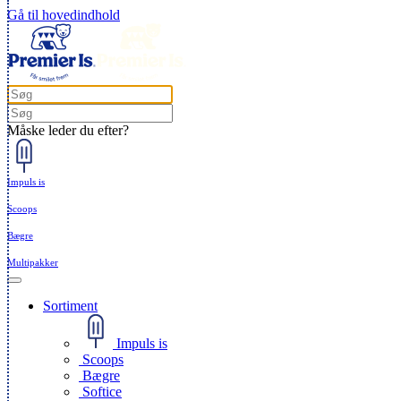
Gå til hovedindhold
Måske leder du efter?
Impuls is
Scoops
Bægre
Multipakker
Sortiment
Impuls is
Scoops
Bægre
Softice