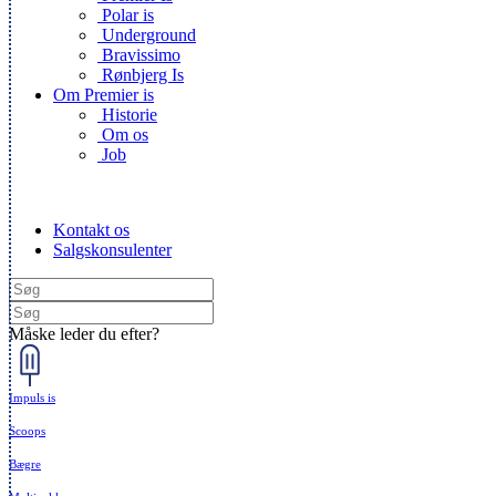
Polar is
Underground
Bravissimo
Rønbjerg Is
Om Premier is
Historie
Om os
Job
Kontakt os
Salgskonsulenter
Måske leder du efter?
Impuls is
Scoops
Bægre