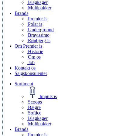
Islagkager
Multipakker
Brands
Premier Is
Polar is
Underground
Bravissimo
Rønbjerg Is
Om Premier is
Historie
Om os
Job
Kontakt os
Salgskonsulenter
Sortiment
Impuls is
Scoops
Bægre
Softice
Islagkager
Multipakker
Brands
Premier Is