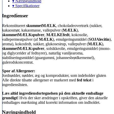
▾ Næringsindhold
▾ Specifikationer
Ingredienser
Rekonstitueret
skummetMÆLK
, chokoladeovertræk (sukker,
kakaosmør, kakaomasse, vallepulver (
MÆLK
),
skummetMÆLKspulver
,
MÆLKEfedt
, kokosolie,
vallepermeatpulver (af
MÆLK
), emulgeringsmiddel (
SOJAlecitin
),
aroma), kokosfedt, sukker, glukosesirup, vallepulver (
MÆLK
),
skummetMÆLK
s
pulver
, solsikkeolie, emulgeringsmiddel (mono-
og diglycerider af
fedtsyrer), naturlig vaniljearoma,
stabiliseringsmiddel (guargummi, johannesbrødkernemel),
gulerodskoncentrat.
Spor af Allergener:
Jordnødder, nødder, æg og kornprodukter, som indeholder gluten
Alle direkte tilsatte allergener er markeret med
fed tekst
i
ingredienslisten.
Læs altid ingrediensfortegnelsen på den aktuelle emballage
grundigt!
Hvis der sker ændringer i opskriften, giver den aktuelle
emballages mærkning altid korrekt information om indholdet.
Næringsindhold