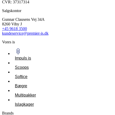
CVR: 37317314
Salgskontor
Gunnar Clausens Vej 34A
8260 Viby J
+45 9618 3500
kundeservice@premier-is.dk
Vores is
Impuls is
Scoops
Softice
Bægre
Multipakker
Islagkager
Brands