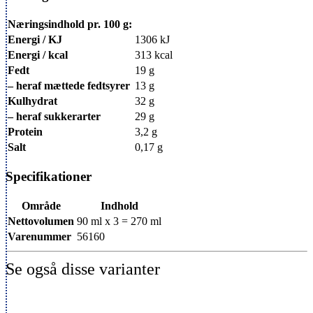
Næringsindhold pr. 100 g:
Energi / KJ
1306 kJ
Energi / kcal
313 kcal
Fedt
19 g
– heraf mættede fedtsyrer
13 g
Kulhydrat
32 g
– heraf sukkerarter
29 g
Protein
3,2 g
Salt
0,17 g
Specifikationer
Område
Indhold
Nettovolumen
90 ml x 3 = 270 ml
Varenummer
56160