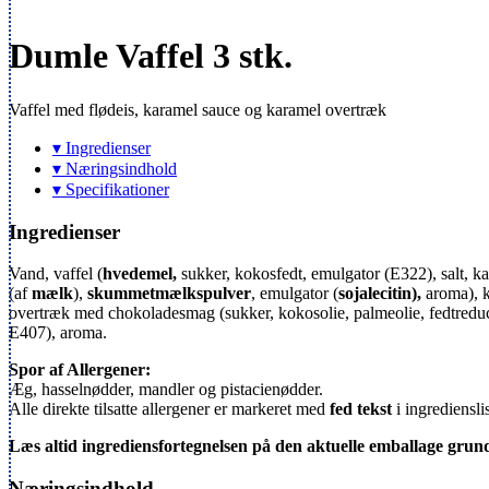
Dumle Vaffel 3 stk.
Vaffel med flødeis, karamel sauce og karamel overtræk
▾ Ingredienser
▾ Næringsindhold
▾ Specifikationer
Ingredienser
Vand, vaffel (
hvedemel,
sukker, kokosfedt, emulgator (E322), salt, ka
(af
mælk
),
skummetmælkspulver
, emulgator (
sojalecitin),
aroma), k
overtræk med chokoladesmag (sukker, kokosolie, palmeolie, fedtreduc
E407), aroma.
Spor af Allergener:
Æg, hasselnødder, mandler og pistacienødder.
Alle direkte tilsatte allergener er markeret med
fed tekst
i ingrediensli
Læs altid ingrediensfortegnelsen på den aktuelle emballage grund
Næringsindhold