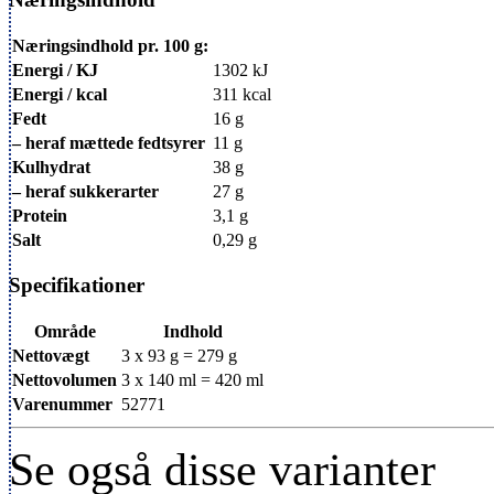
Næringsindhold pr. 100 g:
Energi / KJ
1302 kJ
Energi / kcal
311 kcal
Fedt
16 g
– heraf mættede fedtsyrer
11 g
Kulhydrat
38 g
– heraf sukkerarter
27 g
Protein
3,1 g
Salt
0,29 g
Specifikationer
Område
Indhold
Nettovægt
3 x 93 g = 279 g
Nettovolumen
3 x 140 ml = 420 ml
Varenummer
52771