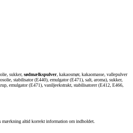
olie, sukker,
sødmælkspulver
, kakaosmør, kakaomasse, vallepulver
lie, stabilisator (E440), emulgator (E471), salt, aroma), sukker,
irup, emulgator (E471), vaniljeekstrakt, stabilisatorer (E412, E466,
es mærkning altid korrekt information om indholdet.