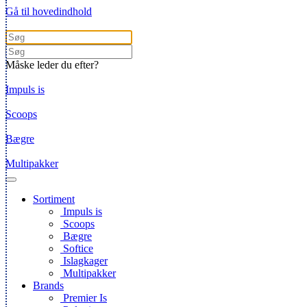
Gå til hovedindhold
Måske leder du efter?
Impuls is
Scoops
Bægre
Multipakker
Sortiment
Impuls is
Scoops
Bægre
Softice
Islagkager
Multipakker
Brands
Premier Is