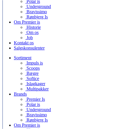
Polar is
Underground
Bravissimo
Rønbjerg Is
Om Premier is
Historie
Om os
Job
Kontakt os
Salgskonsulenter
Sortiment
Impuls is
Scoops
Bægre
Softice
Islagkager
Multipakker
Brands
Premier Is
Polar is
Underground
Bravissimo
Rønbjerg Is
Om Premier is