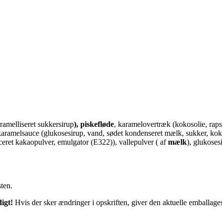
ramelliseret sukkersirup
), piskefløde
, karamelovertræk (kokosolie, raps
aramelsauce (glukosesirup, vand, sødet kondenseret mælk, sukker, kokoso
eret kakaopulver, emulgator (E322)), vallepulver ( af
mælk
), glukoses
sten.
igt!
Hvis der sker ændringer i opskriften, giver den aktuelle emballag