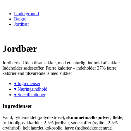
Underground
Bægre
Jordbær
Jordbær
Jordbæris. Uden tilsat sukker, med et naturligt indhold af sukker.
Indeholder sødestoffer. Færre kalorier – indeholder 37% færre
kalorier end tilsvarende is med sukker
▾ Ingredienser
▾ Næringsindhold
▾ Specifikationer
Ingredienser
Vand, fyldemiddel (polydextrose),
skummetmælkspulver
,
fløde
,
fruktooligosakkarider, 2,5% jordbær, sødestoffer (xylitol, 2,5%
erythritol), helt hærdet kokosolie, farve (rødbedekoncentrat),