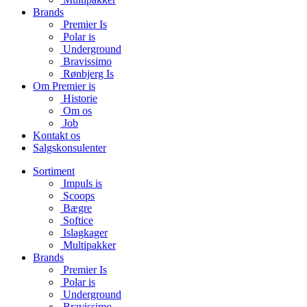
Brands
Premier Is
Polar is
Underground
Bravissimo
Rønbjerg Is
Om Premier is
Historie
Om os
Job
Kontakt os
Salgskonsulenter
Sortiment
Impuls is
Scoops
Bægre
Softice
Islagkager
Multipakker
Brands
Premier Is
Polar is
Underground
Bravissimo