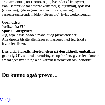
aromaer, emulgator (mono- og diglycerider af fedtsyrer),
stabilisatorer (johannesbrødkernemel, guargummi), sødestof
(sucralose), geleringsmidler (pectin, carageenan),
surhedsregulerende middel (citronsyre), hyldebærkoncentrat.
Oprindelse:
Jordbær fra EU
Spor af Allergener:
Æg, soja, hasselnødder, mandler og pistacienødder.
Alle direkte tilsatte allergener er markeret med
fed tekst
i
ingredienslisten.
Læs altid ingrediensfortegnelsen på den aktuelle emballage
grundigt!
Hvis der sker ændringer i opskriften, giver den aktuelle
emballages mærkning altid korrekt information om indholdet.
Du kunne også prøve…
Vanilje