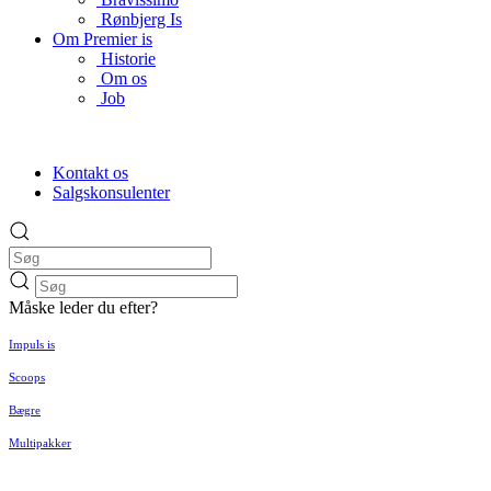
Rønbjerg Is
Om Premier is
Historie
Om os
Job
Kontakt os
Salgskonsulenter
Måske leder du efter?
Impuls is
Scoops
Bægre
Multipakker