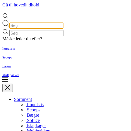
Gå til hovedindhold
Måske leder du efter?
Impuls is
Scoops
Bægre
Multipakker
Sortiment
Impuls is
Scoops
Bægre
Softice
Islagkager
Multipakker