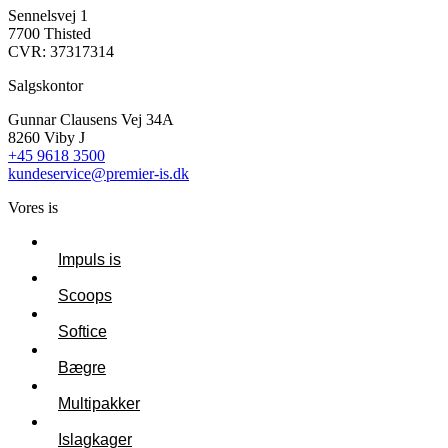
Sennelsvej 1
7700 Thisted
CVR: 37317314
Salgskontor
Gunnar Clausens Vej 34A
8260 Viby J
+45 9618 3500
kundeservice@premier-is.dk
Vores is
Impuls is
Scoops
Softice
Bægre
Multipakker
Islagkager