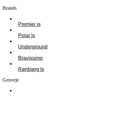
Brands
Premier is
Polar Is
Underground
Bravissimo
Rønbjerg Is
Genveje
Om Premier Is
Vores historie
Job hos Premier Is
Kontakt os