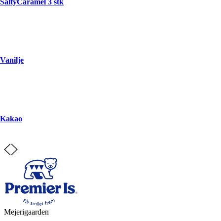
SaltyCaramel 3 stk
Vanilje
Kakao
Mejerigaarden