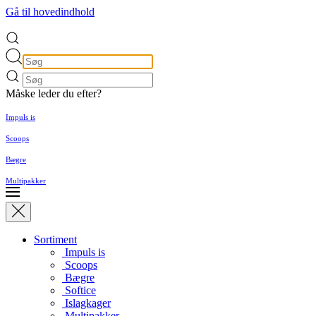
Gå til hovedindhold
Måske leder du efter?
Impuls is
Scoops
Bægre
Multipakker
Sortiment
Impuls is
Scoops
Bægre
Softice
Islagkager
Multipakker