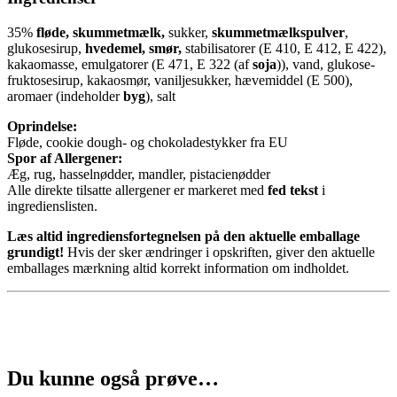
35%
fløde, skummetmælk,
sukker,
skummetmælkspulver
,
glukosesirup,
hvedemel, smør,
stabilisatorer (E 410, E 412, E 422),
kakaomasse, emulgatorer (E 471, E 322 (af
soja
)), vand, glukose-
fruktosesirup, kakaosmør, vaniljesukker, hævemiddel (E 500),
aromaer (indeholder
byg
), salt
Oprindelse:
Fløde, cookie dough- og chokoladestykker fra EU
Spor af Allergener:
Æg, rug, hasselnødder, mandler, pistacienødder
Alle direkte tilsatte allergener er markeret med
fed tekst
i
ingredienslisten.
Læs altid ingrediensfortegnelsen på den aktuelle emballage
grundigt!
Hvis der sker ændringer i opskriften, giver den aktuelle
emballages mærkning altid korrekt information om indholdet.
Du kunne også prøve…