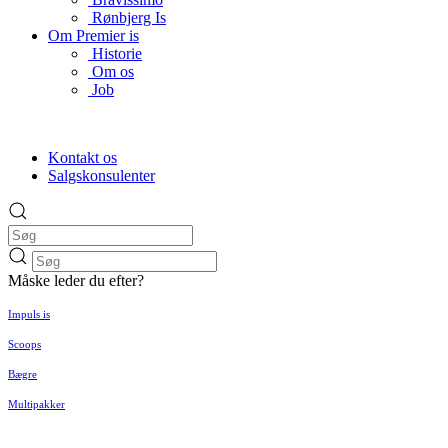
Rønbjerg Is
Om Premier is
Historie
Om os
Job
Kontakt os
Salgskonsulenter
Måske leder du efter?
Impuls is
Scoops
Bægre
Multipakker