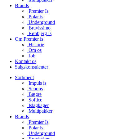
Brands
Premier Is
Polar is
Underground
Bravissimo
Rønbjerg Is
Om Premier is
Historie
Om os
Job
Kontakt os
Salgskonsulenter
Sortiment
Impuls is
Scoops
Bægre
Softice
Islagkager
Multipakker
Brands
Premier Is
Polar is
Underground
Bravissimo