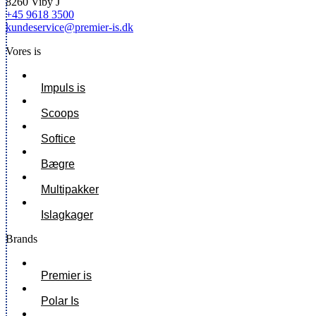
8260 Viby J
+45 9618 3500
kundeservice@premier-is.dk
Vores is
Impuls is
Scoops
Softice
Bægre
Multipakker
Islagkager
Brands
Premier is
Polar Is