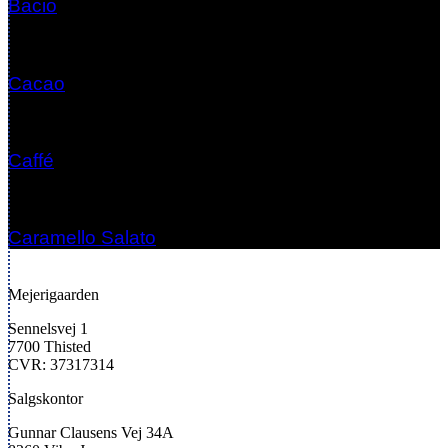
Bacio
Cacao
Caffé
Caramello Salato
Mejerigaarden
Sennelsvej 1
7700 Thisted
CVR: 37317314
Salgskontor
Gunnar Clausens Vej 34A