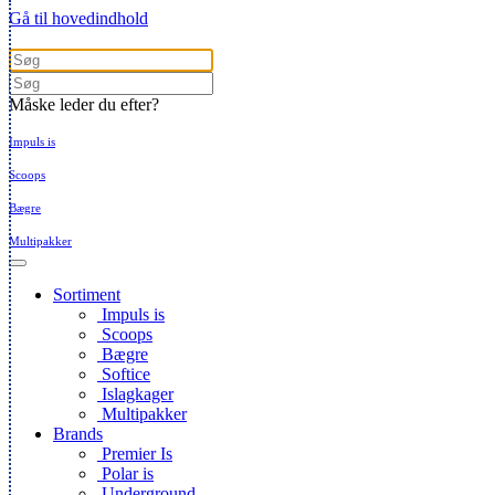
Gå til hovedindhold
Måske leder du efter?
Impuls is
Scoops
Bægre
Multipakker
Sortiment
Impuls is
Scoops
Bægre
Softice
Islagkager
Multipakker
Brands
Premier Is
Polar is
Underground