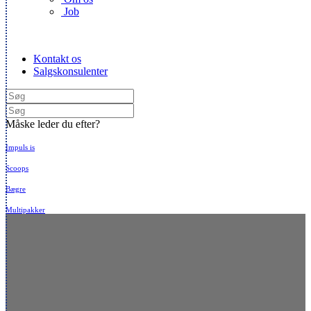
Job
Kontakt os
Salgskonsulenter
Måske leder du efter?
Impuls is
Scoops
Bægre
Multipakker