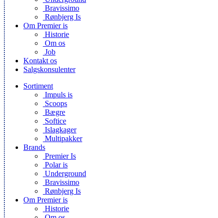
Bravissimo
Rønbjerg Is
Om Premier is
Historie
Om os
Job
Kontakt os
Salgskonsulenter
Sortiment
Impuls is
Scoops
Bægre
Softice
Islagkager
Multipakker
Brands
Premier Is
Polar is
Underground
Bravissimo
Rønbjerg Is
Om Premier is
Historie
Om os