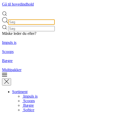
Gå til hovedindhold
Måske leder du efter?
Impuls is
Scoops
Bægre
Multipakker
Sortiment
Impuls is
Scoops
Bægre
Softice