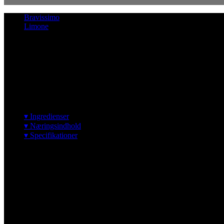
Bravissimo
Limone
Limone
Italiensk citronis
▾ Ingredienser
▾ Næringsindhold
▾ Specifikationer
Ingredienser
Vand, rekonstitueret
SKUMMETMÆLK
, sukker, glukosesirup, kok
E412, E410), aromaer.
Skummetmælk fra EU og ikke-EU. Citronjuice fra EU.
Spor af Allergener:
Æg, soja, mandler, hasselnødder, valnødder, pistacienødder og jordnø