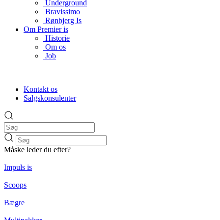
Underground
Bravissimo
Rønbjerg Is
Om Premier is
Historie
Om os
Job
Kontakt os
Salgskonsulenter
Måske leder du efter?
Impuls is
Scoops
Bægre