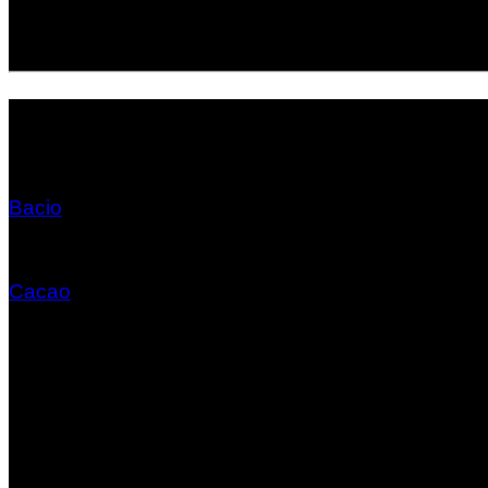
Alle direkte tilsatte allergener er markeret med store bogstaver i ingred
Læs altid ingrediensfortegnelsen på den aktuelle emballage grund
Find flere italienske smage her
Bacio
Cacao