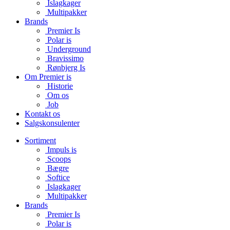
Islagkager
Multipakker
Brands
Premier Is
Polar is
Underground
Bravissimo
Rønbjerg Is
Om Premier is
Historie
Om os
Job
Kontakt os
Salgskonsulenter
Sortiment
Impuls is
Scoops
Bægre
Softice
Islagkager
Multipakker
Brands
Premier Is
Polar is